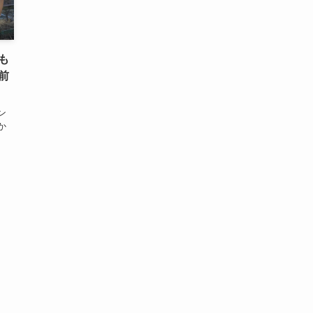
も
前
ン
か