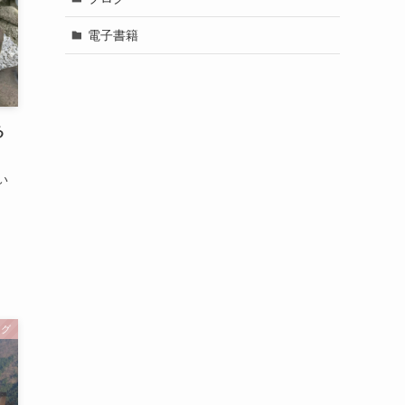
電子書籍
る
い
、
ログ